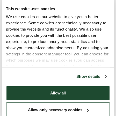
This website uses cookies
We use cookies on our website to give you a better
experience. Some cookies are technically necessary to
provide the website and its functionality. We also use
cookies to provide you with the best possible user
experience, to produce anonymous statistics and to
show you customized advertisements. By adjusting your
settings in the consent manager tool, you can choose for
which purposes we may use cookies (you can access
the tool by clicking on the icon at the bottom right of this
ECC
website).
Show details
Som en del av vår ambition att erbjuda våra gäster
en matupplevelse av hög kvalitet utgår vi i vårt
Allow all
inköpsarbete från flera etablerade ramverk för
djurvälfärd, däribland European Chicken
Commitment (ECC). ECC:s principer fungerar som en
Allow only necessary cookies
av flera utgångspunkter när vi fastställer tydliga,